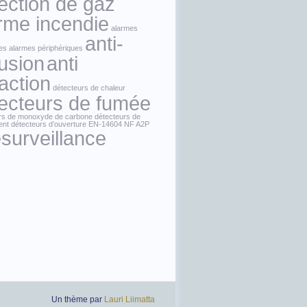
ection de gaz
rme incendie
alarmes
anti-
es
alarmes périphériques
rusion
anti
raction
détecteurs de chaleur
ecteurs de fumée
rs de monoxyde de carbone
détecteurs de
ent
détecteurs d’ouverture
EN-14604
NF A2P
ésurveillance
Un thème par
Lauri Liimatta