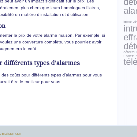
dét
 peut avoir un impact significatif sur le prix. Les
éralement plus chers que leurs homologues filaires,
ala
ibilité en matière d’installation et d’utilisation.
immergé
ion
int
eff
menter le prix de votre alarme maison. Par exemple, si
 voulez une couverture complète, vous pourriez avoir
dét
augmentera le coût.
détecteu
mouvem
tél
r différents types d’alarmes
n des coûts pour différents types d’alarmes pour vous
rrait être le meilleur pour vous.
s-maison.com